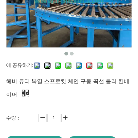
에 공유하기:
헤비 듀티 복열 스프로킷 체인 구동 곡선 롤러 컨베
이어
수량：