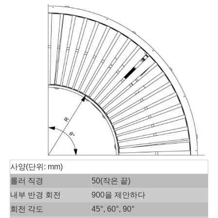
사양(단위: mm)
롤러 직경
50(작은 끝)
내부 반경 회전
900을 제안하다
회전 각도
45°, 60°, 90°