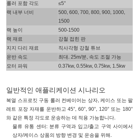
롤러 포함 각도
≤5°
랙 내부 너비
500, 600, 700, 800, 900, 1000,
1500
랙 높이
500-1500
랙 재료
강철 접힌 판
지지 다리 재료
직사각형 강철 튜브
운반 속도
최대. 25m/분, 속도 조절 가능
모터 파워
0.37kw, 0.55kw, 0.75kw, 1.5kw
일반적인 애플리케이션 시나리오
복열 스프로킷 구동 롤러 컨베이어는 상자, 케이스 또는 팔
레트 포장 자재를 운반하고 45°, 60°, 90°, 120° 또는 180°
와 같은 특정 각도로 운송하는 데 적용 가능합니다.
물류 유통 센터: 분류 구역과 입고/출고 구역 사이에서
상자/케이스 상품의 방향 변경 및 운송을 위해.