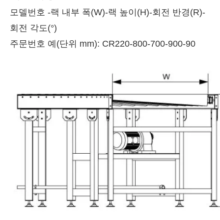
모델번호 -랙 내부 폭(W)-랙 높이(H)-회전 반경(R)-
회전 각도(°)
주문번호 예(단위 mm): CR220-800-700-900-90