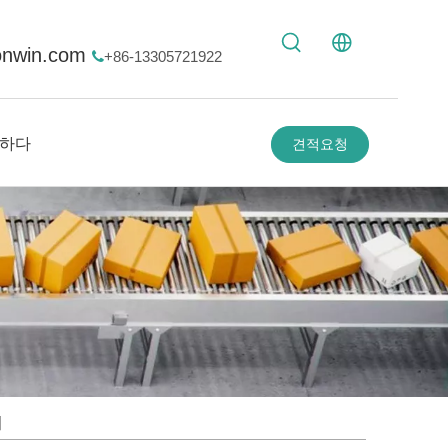
onwin.com
+86-13305721922

하다
견적요청
어