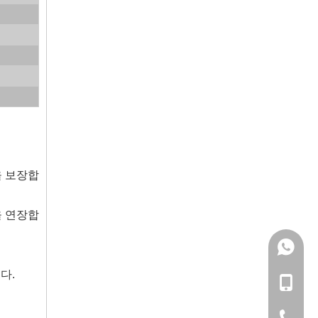
을 보장합
을 연장합
133057
다.
+86-133