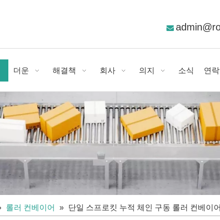
admin@r

더운
해결책
회사
의지
소식
연락
»
롤러 컨베이어
»
단일 스프로킷 누적 체인 구동 롤러 컨베이