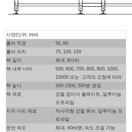
사양(단위: mm)
롤러 직경
50, 60
롤러 피치
75, 100, 150
랙 길이
최대. 8미터
랙 내부 너비
500, 600, 700, 800, 900, 1000,
15000 또는 고객의 요청에 따라
랙 높이
500-1500, 500분 권장.
랙 재료
강철 접이식 플레이트, 알루미늄
프로파일
지지 다리 재료
직사각형 강철 튜브, 알루미늄 프
로파일
운반 속도
최대. 40m/분, 속도 조절 가능