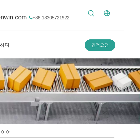
onwin.com
+86-13305721922

하다
견적요청
베이어