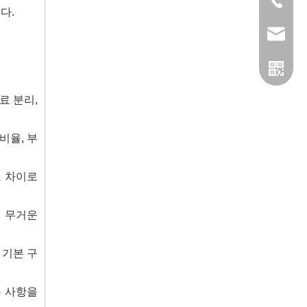
0572-25
다.
admin@
료 분리,
비율, 부
도 차이로
더 무거운
 기본 구
왓츠앱
구 사항을