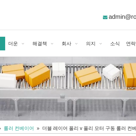
admin@r

더운
해결책
회사
의지
소식
연락
»
롤러 컨베이어
»
더블 레이어 폴리 v 풀리 모터 구동 롤러 컨