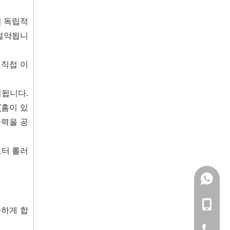
의 독립적
 절약됩니
 직접 이
치됩니다.
(홈이 있
동력을 공
모터 롤러
133057
+86-133
환하게 합