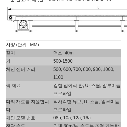
사양 (단위 : MM)
길이
맥스. 40m
키
500-1500
체인 센터 거리
500, 600, 700, 800, 900, 1000,
1100
랙 재료
강철 접이식 판, U- 스틸, 알루미늄
프로파일
다리 재료를 지원합니
직사각형 튜브, U- 스틸, 알루미늄
다
프로파일
체인 모델 번호
08b, 10a, 12a, 16a
전달 속도
최대 30m/분, 속도는 조절 가능합